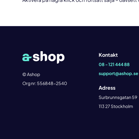
Kontakt
08 - 121 444 88
support@ashop.se
© Ashop
Org nr: 556848-2540
Adress
Surbrunnsgatan 59
113 27 Stockholm