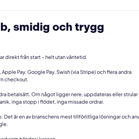
bb, smidig och trygg
direkt från start – helt utan väntetid.
 Apple Pay, Google Pay, Swish (via Stripe) och flera andra
rn checkout.
ra betalsätt. Om något ligger nere, uppdateras eller strular
anik, inga stopp i flödet, inga missade ordrar.
p. Det är en av branschens mest tillförlitliga lösningar och a
gle.
t vad som händer i kassan.