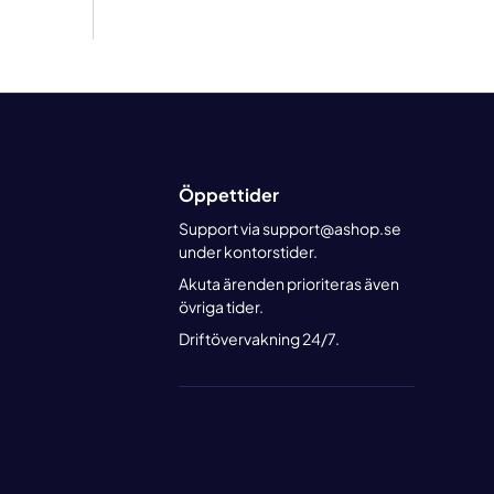
Öppettider
Support via support@ashop.se
under kontorstider.
Akuta ärenden prioriteras även
övriga tider.
Driftövervakning 24/7.