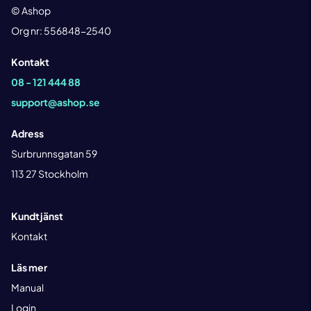
© Ashop
Org nr: 556848-2540
Kontakt
08 - 121 444 88
support@ashop.se
Adress
Surbrunnsgatan 59
113 27 Stockholm
Kundtjänst
Kontakt
Läs mer
Manual
Login