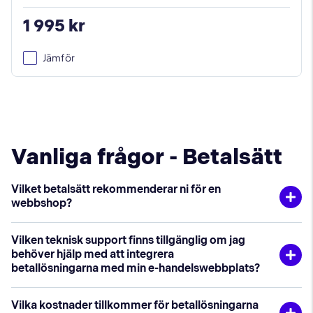
1 995 kr
Jämför
Vanliga frågor - Betalsätt
Vilket betalsätt rekommenderar ni för en
webbshop?
Vilka betalsätt som är bäst beror på vilka behov
Vilken teknisk support finns tillgänglig om jag
ni har som ehandel, om ni jobbar B2B eller B2C -
behöver hjälp med att integrera
kontakta oss
för att se vilka lösningar vi
betallösningarna med min e-handelswebbplats?
rekommenderar för just din butik! Det
Vi hjälper er hela vägen med att integrera
populäraste betalsättet är Klarna Checkout
,
men
Vilka kostnader tillkommer för betallösningarna
betallösningen till er e-handel. Vi har byggt